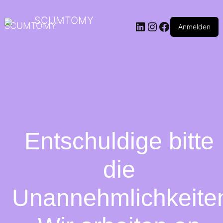
SCUMTOMY
Anmelden
Entschuldige bitte
die
Unannehmlichkeite